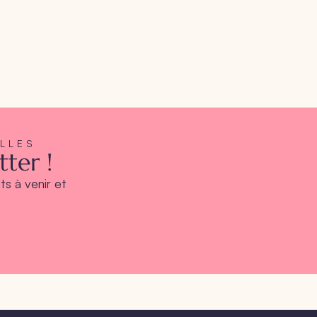
ELLES
ter !
s à venir et