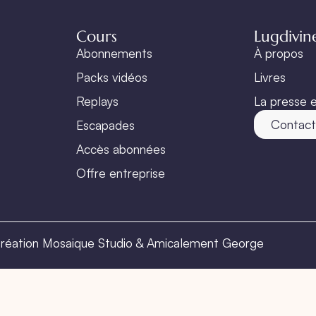
Cours
Lugdivin
Abonnements
À propos
Packs vidéos
Livres
Replays
La presse e
Contac
Escapades
Accès abonnées
Offre entreprise
réation Mosaique Studio
&
Amicalement George