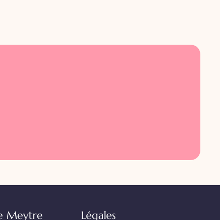
e Meytre
Légales