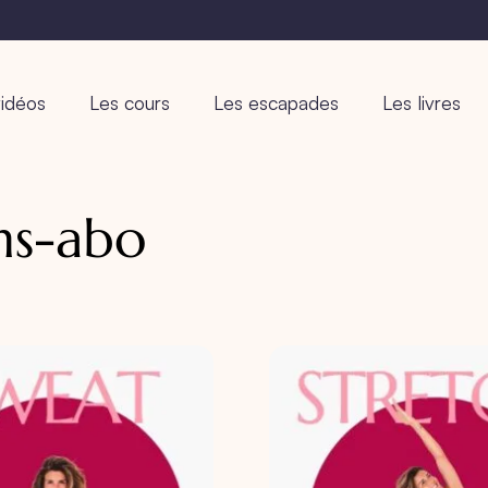
idéos
Les cours
Les escapades
Les livres
ns-abo