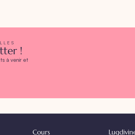
ELLES
ter !
s à venir et
Cours
Lugdivin