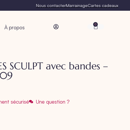
Nous contacter
Marrainage
Cartes cadeaux
0
À propos
ES SCULPT avec bandes –
/09
ent sécurisé
Une question ?