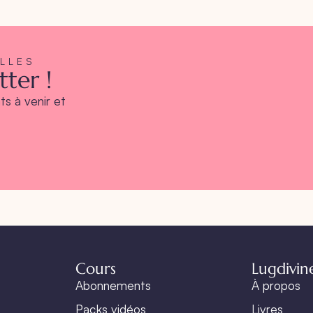
ELLES
ter !
s à venir et
Cours
Lugdivin
Abonnements
À propos
Packs vidéos
Livres