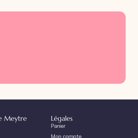
e Meytre
Légales
Panier
Mon compte