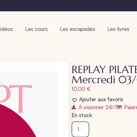
idéos
Les cours
Les escapades
Les livres
REPLAY PILAT
Mercredi 03
10,00
€
Ajouter aux favoris
À visionner 24/7
Paiem
En stock