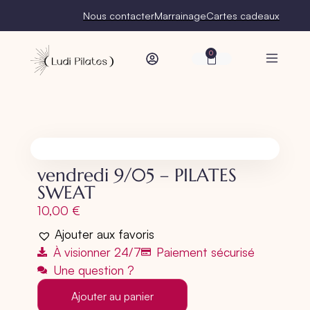
Nous contacter
Marrainage
Cartes cadeaux
0
vendredi 9/05 – PILATES
SWEAT
10,00
€
Ajouter aux favoris
À visionner 24/7
Paiement sécurisé
Une question ?
Ajouter au panier