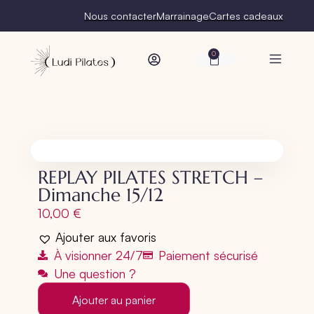
Nous contacter
Marrainage
Cartes cadeaux
0
REPLAY PILATES STRETCH –
Dimanche 15/12
10,00
€
Ajouter aux favoris
À visionner 24/7
Paiement sécurisé
Une question ?
Ajouter au panier