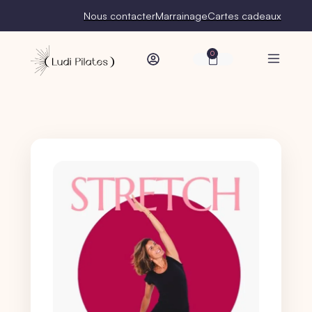
Nous contacter
Marrainage
Cartes cadeaux
0