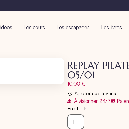
idéos
Les cours
Les escapades
Les livres
REPLAY PILAT
05/01
10,00
€
Ajouter aux favoris
À visionner 24/7
Paiem
En stock