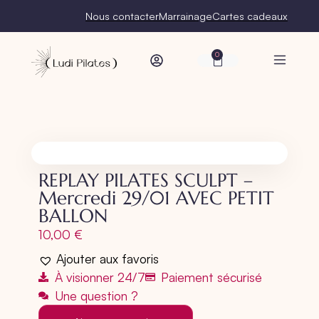
Nous contacter
Marrainage
Cartes cadeaux
0
REPLAY PILATES SCULPT –
Mercredi 29/01 AVEC PETIT
BALLON
10,00
€
Ajouter aux favoris
À visionner 24/7
Paiement sécurisé
Une question ?