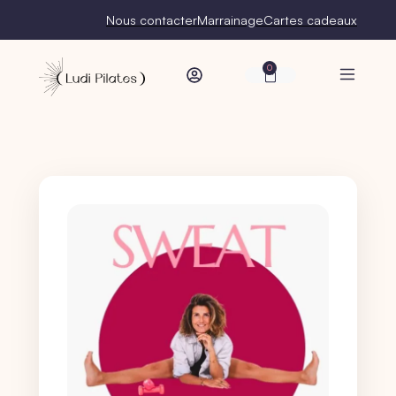
Nous contacter
Marrainage
Cartes cadeaux
0