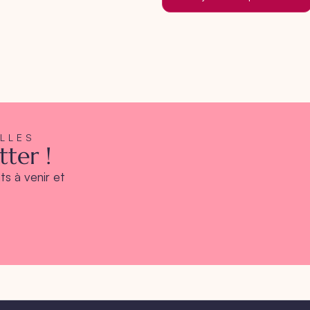
ELLES
ter !
s à venir et