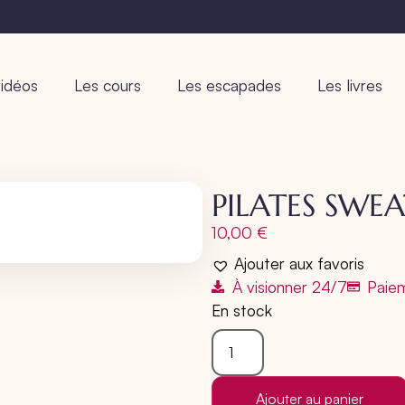
idéos
Les cours
Les escapades
Les livres
PILATES SWEA
10,00
€
Ajouter aux favoris
À visionner 24/7
Paiem
En stock
Ajouter au panier