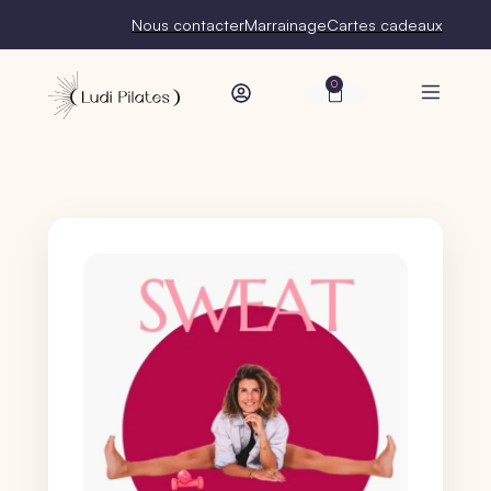
Nous contacter
Marrainage
Cartes cadeaux
0