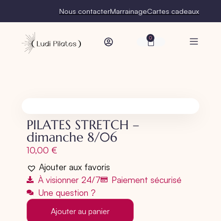
Nous contacter
Marrainage
Cartes cadeaux
0
PILATES STRETCH –
dimanche 8/06
10,00
€
Ajouter aux favoris
À visionner 24/7
Paiement sécurisé
Une question ?
Ajouter au panier