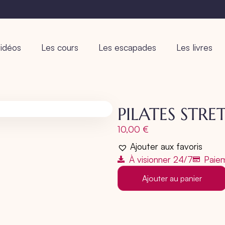
idéos
Les cours
Les escapades
Les livres
PILATES STRE
10,00
€
Ajouter aux favoris
À visionner 24/7
Paiem
Ajouter au panier