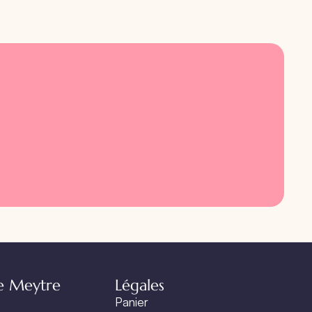
e Meytre
Légales
Panier