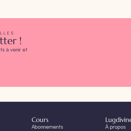
ELLES
ter !
s à venir et
Cours
Lugdivin
Abonnements
À propos