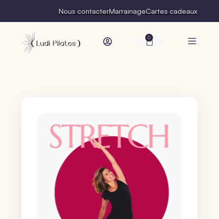
Nous contacter
Marrainage
Cartes cadeaux
0