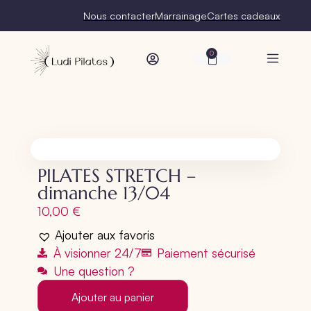
Nous contacter
Marrainage
Cartes cadeaux
0
PILATES STRETCH –
dimanche 13/04
10,00
€
Ajouter aux favoris
À visionner 24/7
Paiement sécurisé
Une question ?
Ajouter au panier