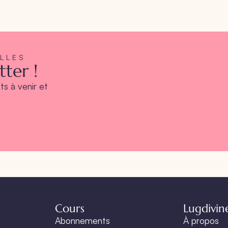
ELLES
ter !
s à venir et
Cours
Lugdivin
Abonnements
À propos