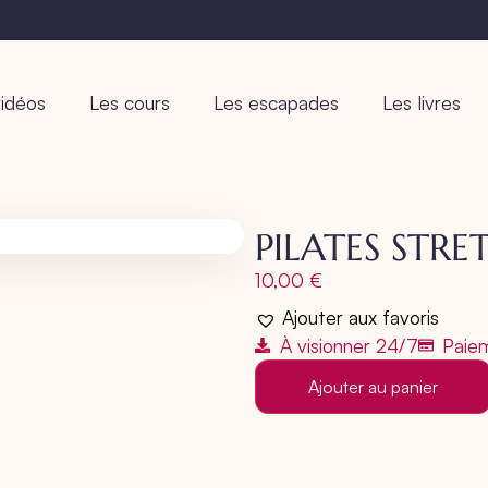
idéos
Les cours
Les escapades
Les livres
PILATES STRE
10,00
€
Ajouter aux favoris
À visionner 24/7
Paiem
Ajouter au panier