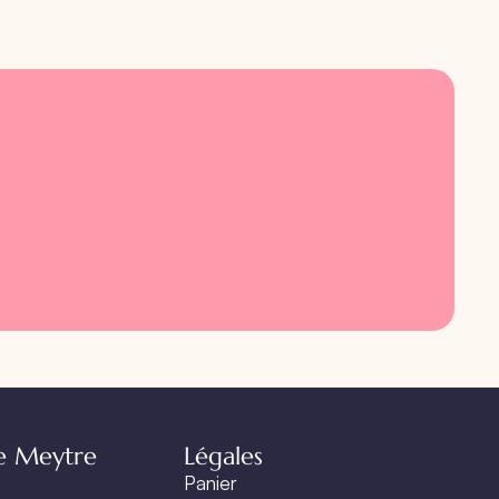
e Meytre
Légales
Panier