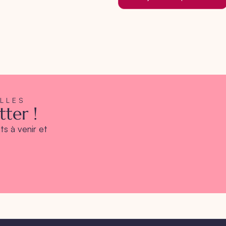
ELLES
ter !
s à venir et