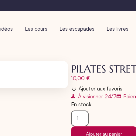
idéos
Les cours
Les escapades
Les livres
PILATES STRE
10,00
€
Ajouter aux favoris
À visionner 24/7
Paiem
En stock
Ajouter au panier