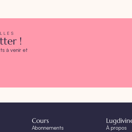
ELLES
ter !
s à venir et
Cours
Lugdivin
Abonnements
À propos