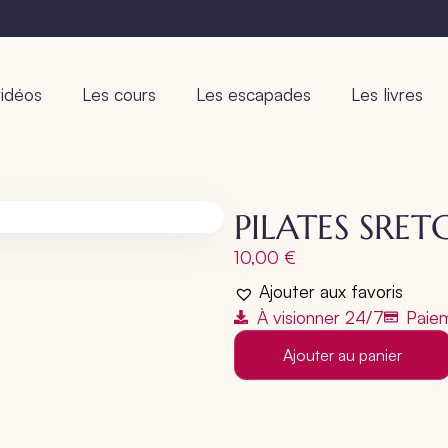
idéos
Les cours
Les escapades
Les livres
PILATES SRET
10,00
€
Ajouter aux favoris
À visionner 24/7
Paiem
Ajouter au panier