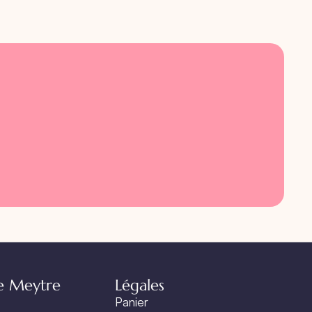
e Meytre
Légales
Panier