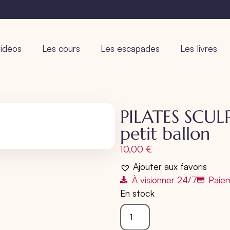
idéos
Les cours
Les escapades
Les livres
PILATES SCUL
petit ballon
10,00
€
Ajouter aux favoris
À visionner 24/7
Paiem
En stock