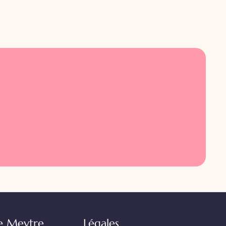
e Meytre
Légales