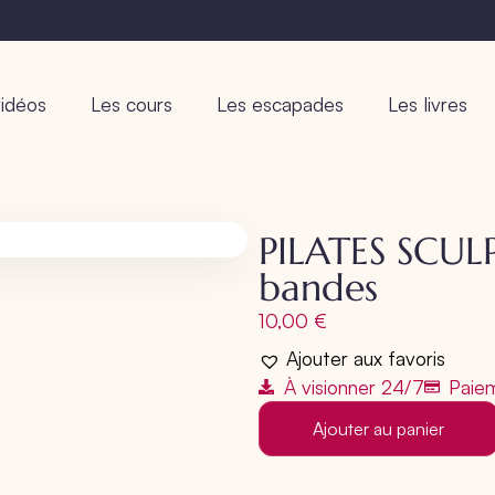
idéos
Les cours
Les escapades
Les livres
PILATES SCUL
bandes
10,00
€
Ajouter aux favoris
À visionner 24/7
Paiem
Ajouter au panier