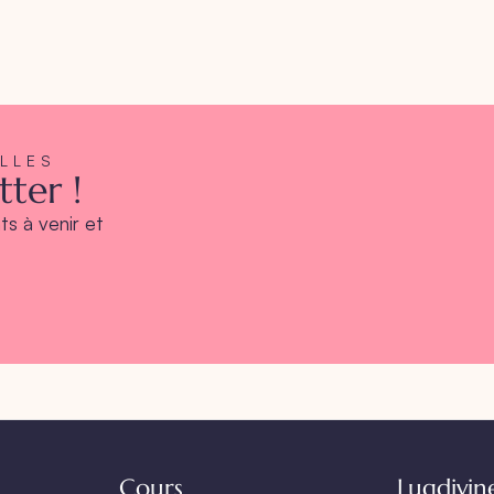
ELLES
ter !
s à venir et
Cours
Lugdivin