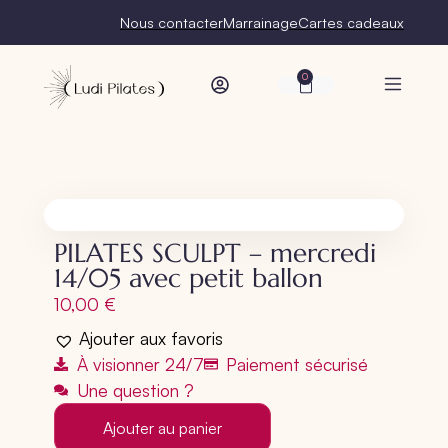
Nous contacter
Marrainage
Cartes cadeaux
0
PILATES SCULPT – mercredi
14/05 avec petit ballon
10,00
€
Ajouter aux favoris
À visionner 24/7
Paiement sécurisé
Une question ?
Ajouter au panier