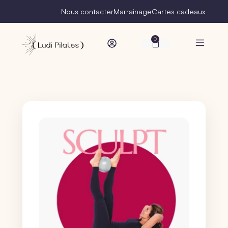
Nous contacter
Marrainage
Cartes cadeaux
0