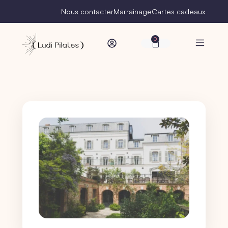
Nous contacter
Marrainage
Cartes cadeaux
0