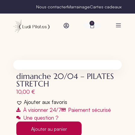
Nous contacter
Marrainage
Cartes cadeaux
0
dimanche 20/04 – PILATES
STRETCH
10,00
€
Ajouter aux favoris
À visionner 24/7
Paiement sécurisé
Une question ?
Ajouter au panier