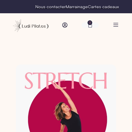
Nous contacter
Marrainage
Cartes cadeaux
0