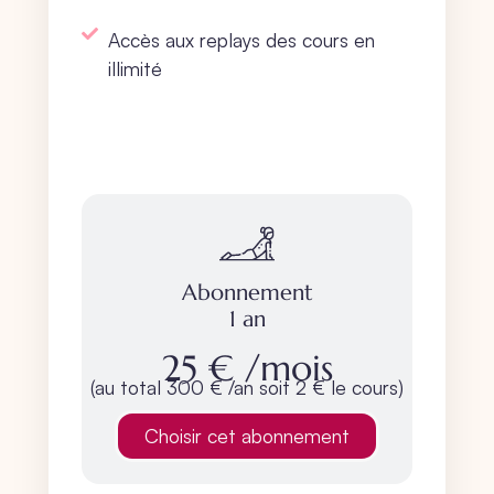
Accès aux replays des cours en
illimité
S'abonner 1 an
Abonnement
1 an
25 €
/mois
(au total 300 € /an soit 2 € le cours)
Choisir cet abonnement