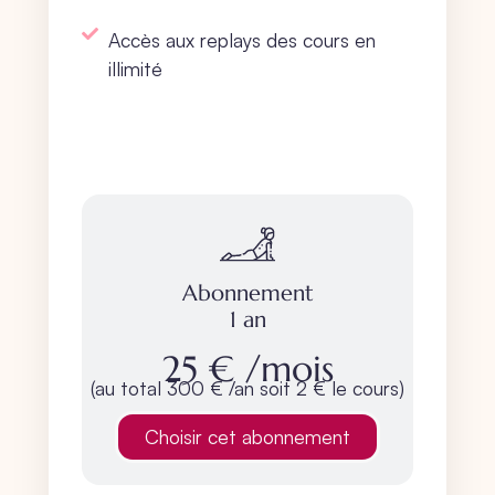
Accès aux replays des cours en
illimité
S'abonner 1 an
Abonnement
1 an
25 €
/mois
(au total 300 € /an soit 2 € le cours)
Choisir cet abonnement