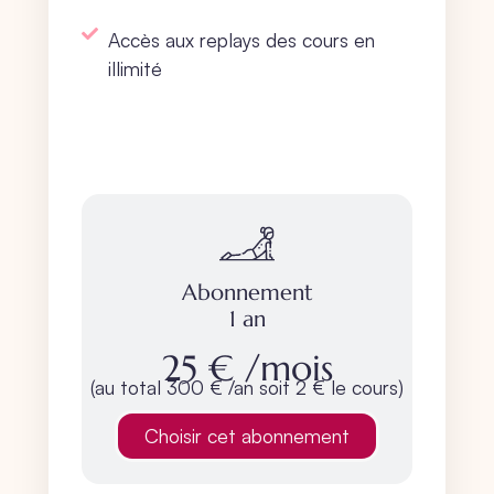
Accès aux replays des cours en
illimité
S'abonner 1 an
Abonnement
1 an
25 €
/mois
(au total 300 € /an soit 2 € le cours)
Choisir cet abonnement